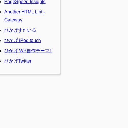
PageSpeed Insights
Another HTML Lint -
Gateway
ひかげすたいる
ひかげ iPod touch
ひかげ WP自作テーマ1
ひかげTwitter