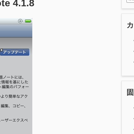
e 4.1.8
固