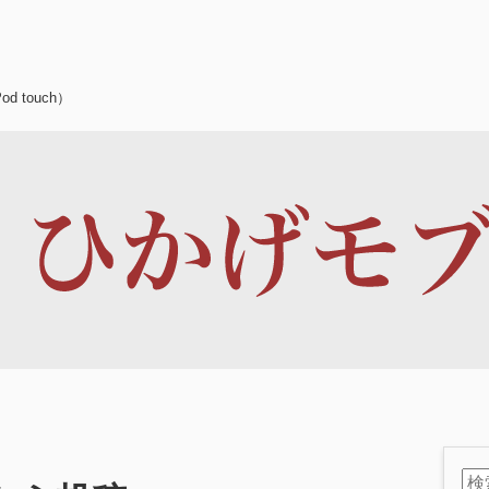
d touch）