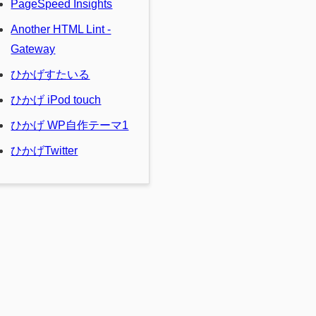
PageSpeed Insights
Another HTML Lint -
Gateway
ひかげすたいる
ひかげ iPod touch
ひかげ WP自作テーマ1
ひかげTwitter