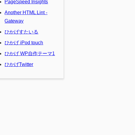
PageSpeed Insights
Another HTML Lint -
Gateway
ひかげすたいる
ひかげ iPod touch
ひかげ WP自作テーマ1
ひかげTwitter