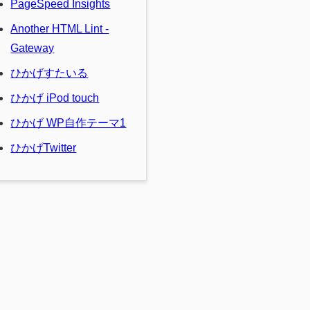
PageSpeed Insights
Another HTML Lint -
Gateway
ひかげすたいる
ひかげ iPod touch
ひかげ WP自作テーマ1
ひかげTwitter