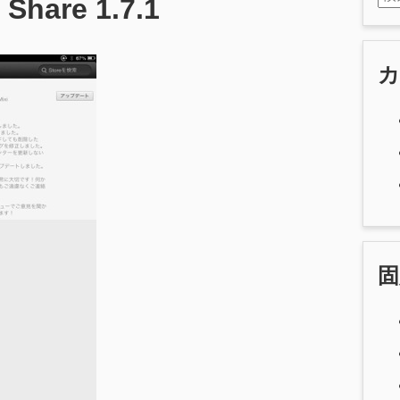
Share 1.7.1
固