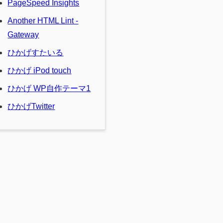
PageSpeed Insights
Another HTML Lint -
Gateway
ひかげすたいる
ひかげ iPod touch
ひかげ WP自作テーマ1
ひかげTwitter