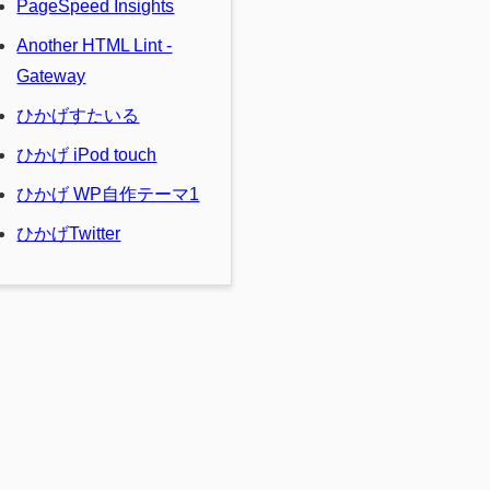
PageSpeed Insights
Another HTML Lint -
Gateway
ひかげすたいる
ひかげ iPod touch
ひかげ WP自作テーマ1
ひかげTwitter